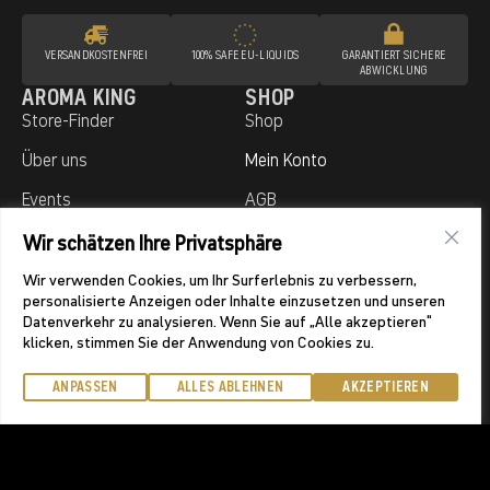
VERSANDKOSTEN­FREI
100% SAFE EU‑LIQUIDS
GARANTIERT SICHERE
ABWICKLUNG
AROMA KING
SHOP
Store-Finder
Shop
Über uns
Mein Konto
Events
AGB
Kontakt
Versand & Retoure
Wir schätzen Ihre Privatsphäre
UNSERE PRODUKT-KATEGORIEN
Wir verwenden Cookies, um Ihr Surferlebnis zu verbessern,
Smart & Pods
Cosmic Max
personalisierte Anzeigen oder Inhalte einzusetzen und unseren
Datenverkehr zu analysieren. Wenn Sie auf „Alle akzeptieren"
0mg Nic.
Iuni
klicken, stimmen Sie der Anwendung von Cookies zu.
Bar 700
Liquids
ANPASSEN
ALLES ABLEHNEN
AKZEPTIEREN
Bugatti
Pipe
Click Pro
Vice
SERVICE
ZAHLUNGSARTEN