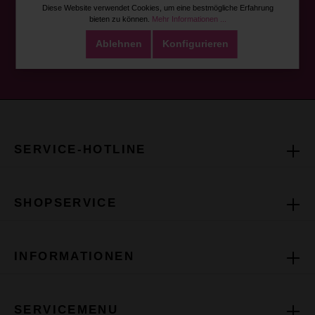
Diese Website verwendet Cookies, um eine bestmögliche Erfahrung
bieten zu können.
Mehr Informationen ...
Ich habe die
Datenschutzbestimmungen
zur Kenntnis
Ablehnen
Konfigurieren
genommen und die
AGB
gelesen und bin mit ihnen
einverstanden.
SERVICE-HOTLINE
SHOPSERVICE
INFORMATIONEN
SERVICEMENU