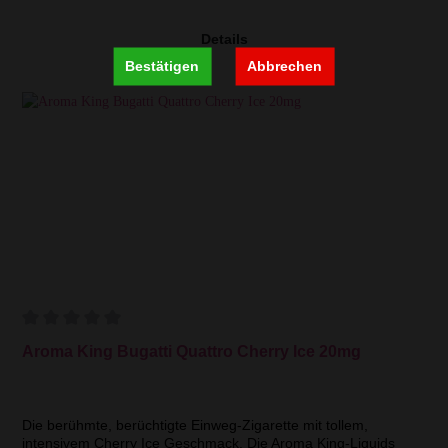
Details
Bestätigen
Abbrechen
Aroma King Bugatti Quattro Cherry Ice 20mg
Die berühmte, berüchtigte Einweg-Zigarette mit tollem,
intensivem Cherry Ice Geschmack. Die Aroma King-Liquids