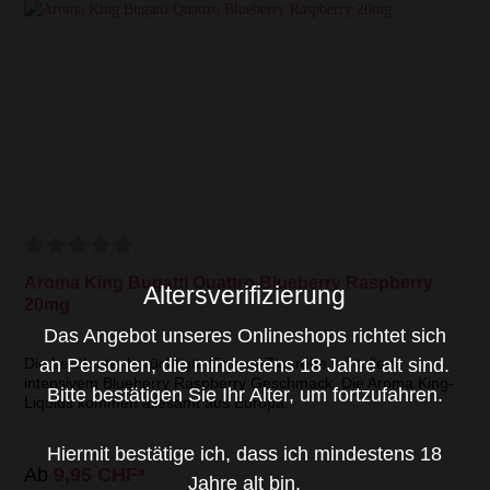
Aroma King Bugatti Quattro Blueberry Raspberry
Altersverifizierung
20mg
Das Angebot unseres Onlineshops richtet sich
an Personen, die mindestens 18 Jahre alt sind.
Die berühmte, berüchtigte Einweg-Zigarette mit tollem,
intensivem Blueberry Raspberry Geschmack. Die Aroma King-
Bitte bestätigen Sie Ihr Alter, um fortzufahren.
Liquids kommen allesamt aus Europa.
Hiermit bestätige ich, dass ich mindestens 18
Ab
9,95 CHF*
Jahre alt bin.