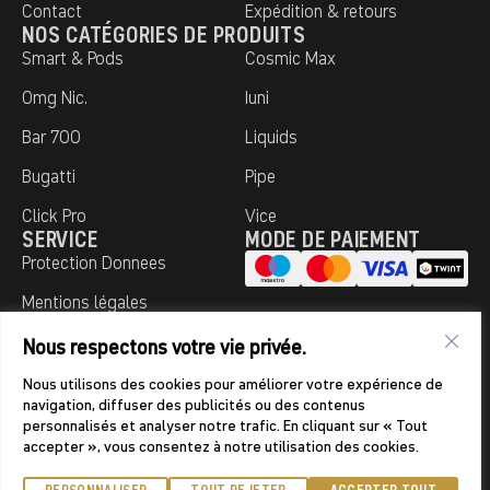
Contact
Expédition & retours
NOS CATÉGORIES DE PRODUITS
Smart & Pods
Cosmic Max
0mg Nic.
Iuni
Bar 700
Liquids
Bugatti
Pipe
Click Pro
Vice
SERVICE
MODE DE PAIEMENT
Protection Donnees
Mentions légales
Nous respectons votre vie privée.
Tous nos produits sont vendus
© 2026
DE
FR
IT
exclusivement aux personnes de plus
Aroma King.
Nous utilisons des cookies pour améliorer votre expérience de
navigation, diffuser des publicités ou des contenus
de 18 ans et résidant en Suisse ou au
Tous droits
personnalisés et analyser notre trafic. En cliquant sur « Tout
Liechtenstein.
réservés.
accepter », vous consentez à notre utilisation des cookies.