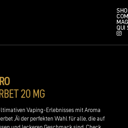
SHO
COM
MAG
QUI
TRO
RBET 20 MG
ltimativen Vaping-Erlebnisses mit Aroma
rbet ‚Äì der perfekten Wahl für alle, die auf
ssen und leckeren Geschmack sind. Check