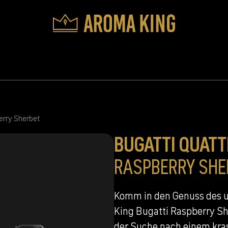
erry Sherbet
BUGATTI QUAT
RASPBERRY SHE
Komm in den Genuss des u
King Bugatti Raspberry She
der Suche nach einem kra