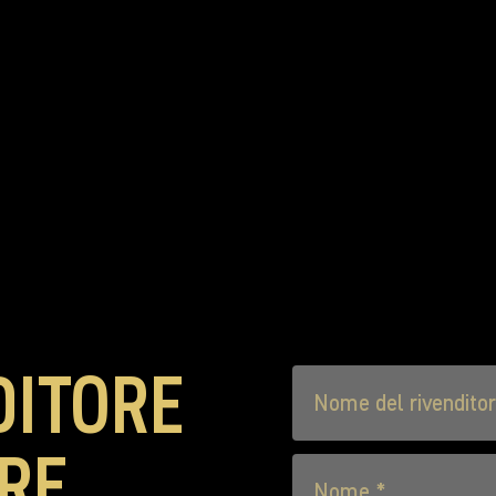
DITORE
IRE