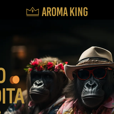
O
ITA