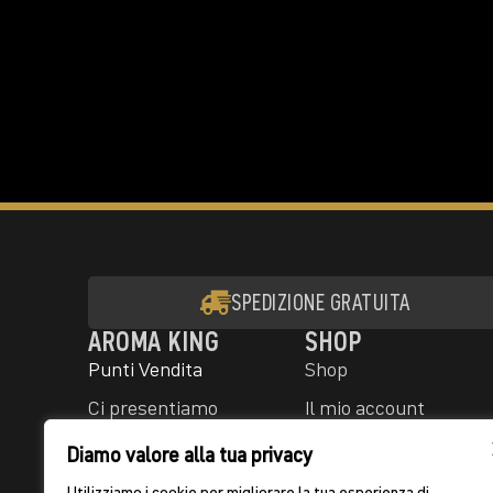
SPEDIZIONE GRATUITA
AROMA KING
SHOP
Punti Vendita
Shop
Ci presentiamo
Il mio account
Community
Termini e condizioni
Diamo valore alla tua privacy
generali
Contatto
Utilizziamo i cookie per migliorare la tua esperienza di