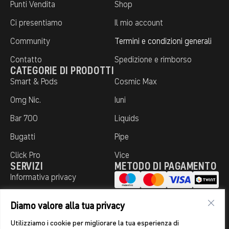
Punti Vendita
Shop
Ci presentiamo
Il mio account
Community
Termini e condizioni generali
Contatto
Spedizione e rimborso
CATEGORIE DI PRODOTTI
Smart & Pods
Cosmic Max
0mg Nic.
Iuni
Bar 700
Liquids
Bugatti
Pipe
Click Pro
Vice
SERVIZI
METODO DI PAGAMENTO
Informativa privacy
Impronta
Diamo valore alla tua privacy
Vendita solo a persone di età
© 2026 Aroma
Utilizziamo i cookie per migliorare la tua esperienza di
DE
FR
IT