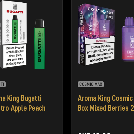
TI
COSMIC MAX
a King Bugatti
Aroma King Cosmic
tro Apple Peach
Box Mixed Berries 