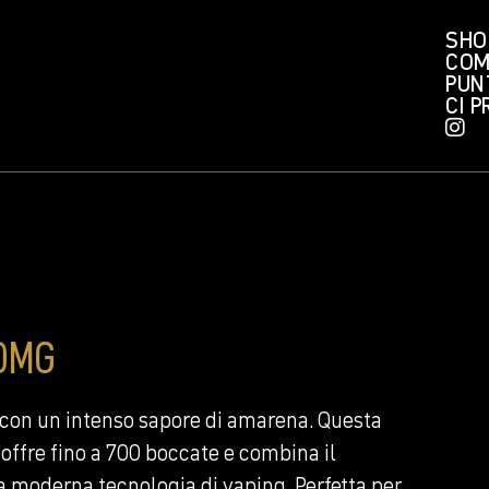
SHO
COM
PUN
CI 
0MG
 con un intenso sapore di amarena. Questa
ffre fino a 700 boccate e combina il
la moderna tecnologia di vaping. Perfetta per