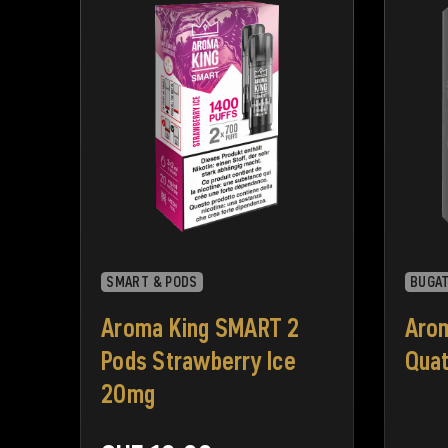
SMART & PODS
BUGAT
Aroma King SMART 2
Arom
Pods Strawberry Ice
Quat
20mg